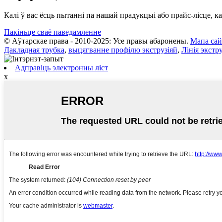
Калі ў вас ёсць пытанні па нашай прадукцыі або прайс-лісце, ка
Пакіньце сваё паведамленне
© Аўтарскае права - 2010-2025: Усе правы абаронены.
Мапа сай
Дакладная трубка
,
выцягванне профілю экструзіяй
,
Лінія экстру
Адправіць электронны ліст
x