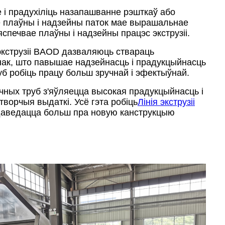
 і прадухіліць назапашванне рэшткаў або
зе плаўны і надзейны паток мае вырашальнае
спечвае плаўны і надзейны працэс экструзіі.
экструзіі BAOD дазваляюць ствараць
нак, што павышае надзейнасць і прадукцыйнасць
б робіць працу больш зручнай і эфектыўнай.
ных труб з'яўляецца высокая прадукцыйнасць і
ворчыя выдаткі. Усё гэта робіць
Лінія экструзіі
 даведацца больш пра новую канструкцыю