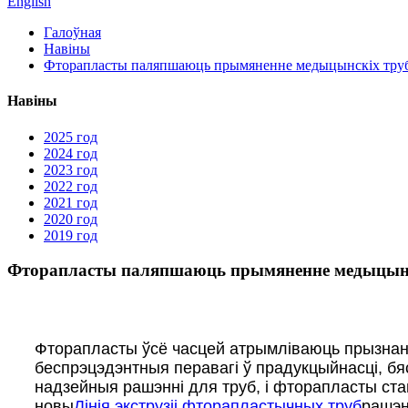
English
Галоўная
Навіны
Фторапласты паляпшаюць прымяненне медыцынскіх труб
Навіны
2025 год
2024 год
2023 год
2022 год
2021 год
2020 год
2019 год
Фторапласты паляпшаюць прымяненне медыцынс
Фторапласты ўсё часцей атрымліваюць прызнан
беспрэцэдэнтныя перавагі ў прадукцыйнасці, бя
надзейныя рашэнні для труб, і фторапласты с
новы
Лінія экструзіі фторапластычных труб
рашэн