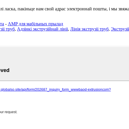
лі ласка, пакіньце нам свой адрас электроннай пошты, і мы звяжам
та
-
AMP для мабільных прылад
зіі труб
,
Адзінкі экструзійнай лініі
,
Лінія экструзіі труб
,
Экструзі