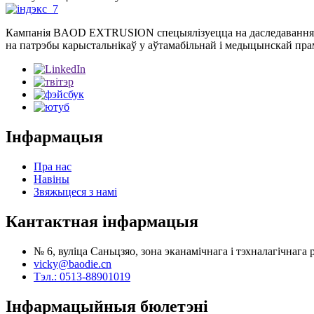
Кампанія BAOD EXTRUSION спецыялізуецца на даследаваннях і р
на патрэбы карыстальнікаў у аўтамабільнай і медыцынскай пра
Інфармацыя
Пра нас
Навіны
Звяжыцеся з намі
Кантактная інфармацыя
№ 6, вуліца Саньцзяо, зона эканамічнага і тэхналагічнага
vicky@baodie.cn
Тэл.: 0513-88901019
Інфармацыйныя бюлетэні