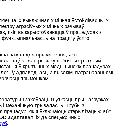
яецца іх выключная хімічная ўстойлівасць. У
ктру агрэсіўных хімічных рэчываў і
ак, якія выкарыстоўваюцца ў працэдурах з
і функцыянальнасць на працягу ўсяго
ліва важна для прымянення, якое
апластаў зніжае рызыку пабочных рэакцый і
рыстання ў крытычных медыцынскіх працэдурах.
огіі ў адпаведнасці з высокімі патрабаваннямі
ворчасці прымешкамі.
ратуры і захоўваць гнуткасць пры нагрузках.
 і механічную трываласць. Трубы з
для працэдур, якія ўключаюць стэрылізацыю або
OD адаптавалі іх да спецыфічных
руб
.