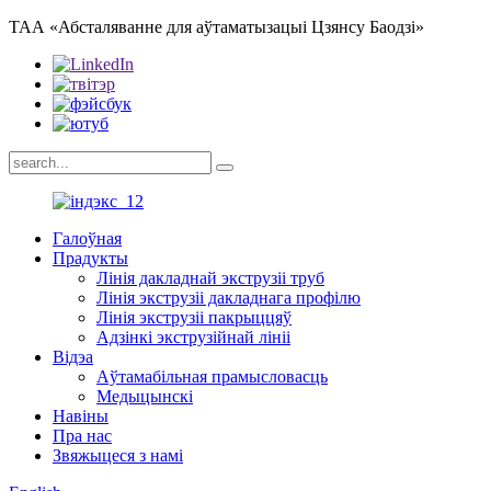
ТАА «Абсталяванне для аўтаматызацыі Цзянсу Баодзі»
Галоўная
Прадукты
Лінія дакладнай экструзіі труб
Лінія экструзіі дакладнага профілю
Лінія экструзіі пакрыццяў
Адзінкі экструзійнай лініі
Відэа
Аўтамабільная прамысловасць
Медыцынскі
Навіны
Пра нас
Звяжыцеся з намі