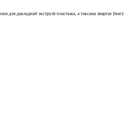
 для дакладнай экструзіі пластыка, а таксама звяртае ўвагу