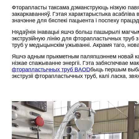
Фторапласты таксама дэманструюць нізкую павяр
закаркаванняў. Гэтая характарыстыка асабліва 
значэнне для бяспекі пацыента і поспеху працэд
Нядаўнія інавацыі яшчэ больш пашырылі магчым
экструзійную лінію для фторапластычных труб 
труб у медыцынскім ужыванні. Акрамя таго, нов
Яшчэ адным прыкметным паляпшэннем новай канс
нізкае спажыванне энергіі. Гэта забяспечвае м
фторапластычных труб BAOD
быць першым выбар
экструзіі фторапластычных труб, калі ласка, звя