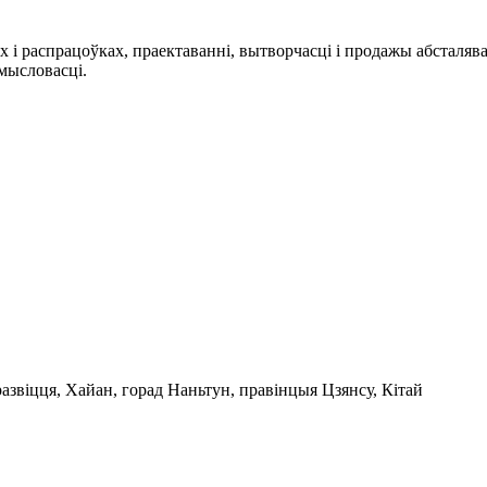
аспрацоўках, праектаванні, вытворчасці і продажы абсталявання
мысловасці.
 развіцця, Хайан, горад Наньтун, правінцыя Цзянсу, Кітай