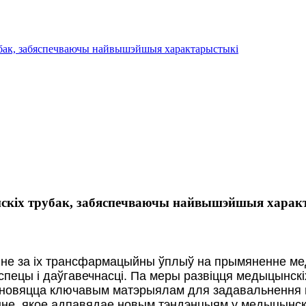
ак, забяспечваючы найвышэйшыя характарыстыкі
кіх трубак, забяспечваючы найвышэйшыя харак
не за іх трансфармацыйны ўплыў на прымяненне ме
спецы і даўгавечнасці. Па меры развіцця медыцынскі
тановяцца ключавым матэрыялам для задавальнення
не, якое адпавядае новым тэндэнцыям у медыцынска