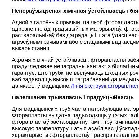
Непераўзыдзеная хімічная ўстойлівасць і б
Адной з галоўных прычын, па якой фторапласты 
адрозненне ад традыцыйных матэрыялаў, фторап
растваральнікаў без дэградацыі. Гэта ўласціва
агрэсіўнымі рэчывамі або складанымі вадкасцям
выкарыстання.
Акрамя хімічнай устойлівасці, фторапласты за
прадугледжвае непасрэдны кантакт з біялагічны
гарантуе, што трубкі не вылучаюць шкодных рэч
Каб задаволіць высокія патрабаванні да медыцы
да якасці ў медыцыне.
Лінія экструзіі фтораплас
Палепшаная трываласць і прадукцыйнасць
Для медыцынскіх труб часта патрабуюцца матэры
Фторапласты выдатна падыходзяць у гэтых галі
фторапластаў застаюцца гнуткімі і пругкімі нав
высокую тэмпературу. Гэтыя асаблівасці ўскла
характарыстык фторапластаў і распрацавалі нов