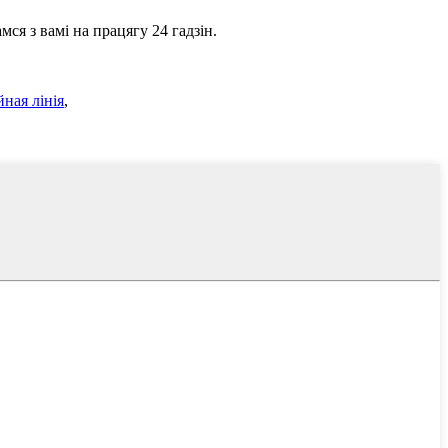
ся з вамі на працягу 24 гадзін.
йная лінія
,