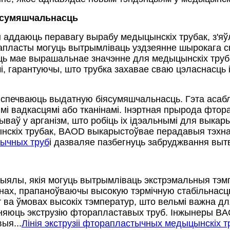
іясумяшчальнасць
аддаюць перавагу вырабу медыцынскіх трубак, з'яўл
ласты могуць вытрымліваць уздзеянне шырокага спе
сць мае вырашальнае значэнне для медыцынскіх труб
і, гарантуючы, што трубка захавае сваю цэласнасць 
бяспечваюць выдатную біясумяшчальнасць. Гэта асаб
мі вадкасцямі або тканінамі. Інэртная прырода фтор
ываў у арганізм, што робіць іх ідэальнымі для выка
нскіх трубак, BAOD выкарыстоўвае перадавыя тэхнал
тычных труб
і дазваляе пазбегнуць забруджвання выт
ялы, якія могуць вытрымліваць экстрэмальныя тэмпе
нах, прапаноўваючы высокую тэрмічную стабільнасць
ат ва ўмовах высокіх тэмператур, што вельмі важна 
дняюць экструзію фторапластавых труб. Інжынеры BA
ыя...
Лінія экструзіі фторапластычных медыцынскіх т