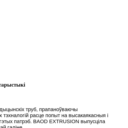
тарыстыкі
дыцынскіх труб, прапаноўваючы
х тэхналогій расце попыт на высакаякасныя і
 гэтых патрэб. BAOD EXTRUSION выпусціла
й галіне.