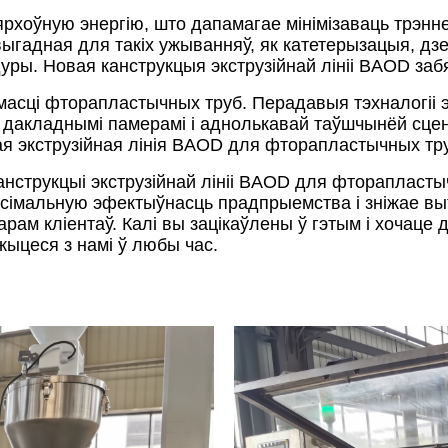
хоўную энергію, што дапамагае мінімізаваць трэнне
выгадная для такіх ужыванняў, як катетерызацыя, д
уры. Новая канструкцыя экструзійнай лініі BAOD забя
асці фторапластычных труб. Перадавыя тэхналогіі 
з дакладнымі памерамі і аднолькавай таўшчынёй сце
ая экструзійная лінія BAOD для фторапластычных тру
трукцыі экструзійнай лініі BAOD для фторапластыч
аксімальную эфектыўнасць прадпрыемства і зніжае выт
ам кліентаў. Калі вы зацікаўлены ў гэтым і хочаце
жыцеся з намі ў любы час.