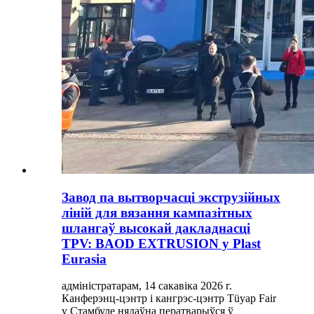
Завод па вытворчасці экструзійных
ліній для вязання кампазітных
шлангаў высокай дакладнасці
TPV: BAOD EXTRUSION у Plast
Eurasia
адміністратарам, 14 сакавіка 2026 г.
Канферэнц-цэнтр і кангрэс-цэнтр Tüyap Fair
у Стамбуле нядаўна ператварыўся ў