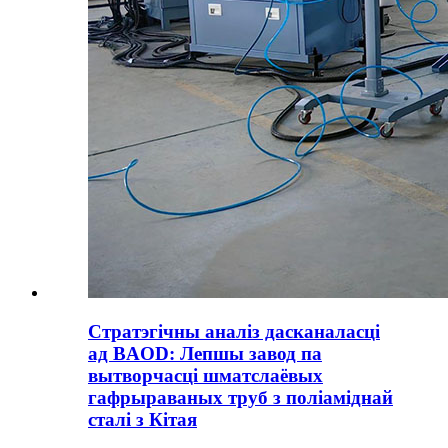
Стратэгічны аналіз дасканаласці
ад BAOD: Лепшы завод па
вытворчасці шматслаёвых
гафрыраваных труб з поліаміднай
сталі з Кітая