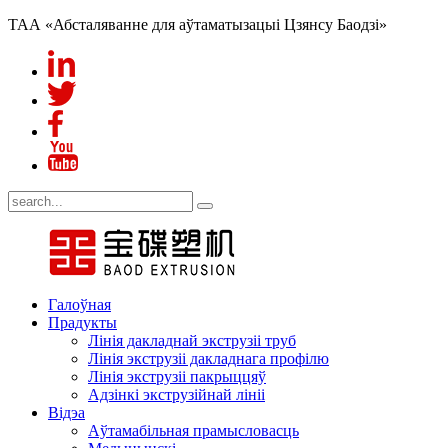
ТАА «Абсталяванне для аўтаматызацыі Цзянсу Баодзі»
Галоўная
Прадукты
Лінія дакладнай экструзіі труб
Лінія экструзіі дакладнага профілю
Лінія экструзіі пакрыццяў
Адзінкі экструзійнай лініі
Відэа
Аўтамабільная прамысловасць