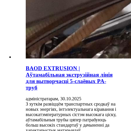
BAOD EXTRUSION |
Аўтамабільная экструзійная лінія
для вытворчасці 5-слаёвых PA-
труб
адміністратарам, 30.10.2025
З хуткім развіццём транспартных сродкаў на
новых энергіях, інтэлектуальнага кіравання і
высокатэмпературных сістэм высокага ціску,
аўтамабільныя трубы цяпер патрабуюць
больш высокіх стандартаў у дачыненні да
характарыстык матэрыялаў,