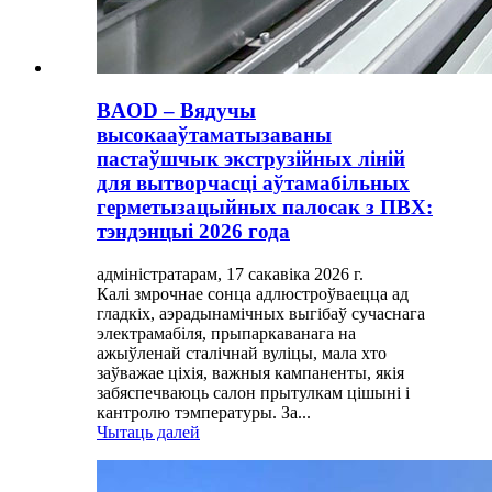
BAOD – Вядучы
высокааўтаматызаваны
пастаўшчык экструзійных ліній
для вытворчасці аўтамабільных
герметызацыйных палосак з ПВХ:
тэндэнцыі 2026 года
адміністратарам, 17 сакавіка 2026 г.
Калі змрочнае сонца адлюстроўваецца ад
гладкіх, аэрадынамічных выгібаў сучаснага
электрамабіля, прыпаркаванага на
ажыўленай сталічнай вуліцы, мала хто
заўважае ціхія, важныя кампаненты, якія
забяспечваюць салон прытулкам цішыні і
кантролю тэмпературы. За...
Чытаць далей