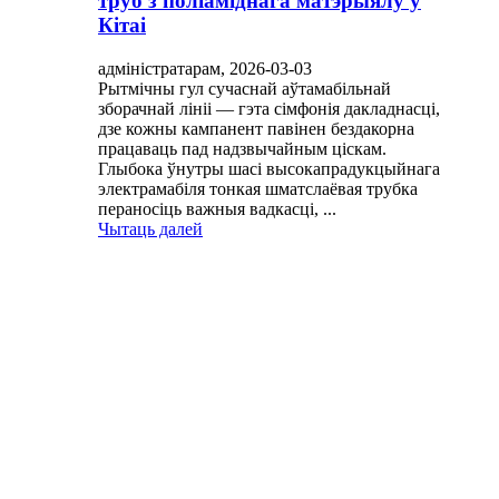
труб з поліаміднага матэрыялу ў
Кітаі
адміністратарам, 2026-03-03
Рытмічны гул сучаснай аўтамабільнай
зборачнай лініі — гэта сімфонія дакладнасці,
дзе кожны кампанент павінен бездакорна
працаваць пад надзвычайным ціскам.
Глыбока ўнутры шасі высокапрадукцыйнага
электрамабіля тонкая шматслаёвая трубка
пераносіць важныя вадкасці, ...
Чытаць далей