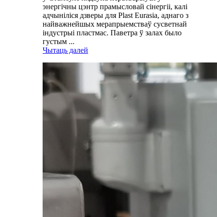
энергічны цэнтр прамысловай сінергіі, калі
адчыніліся дзверы для Plast Eurasia, аднаго з
найважнейшых мерапрыемстваў сусветнай
індустрыі пластмас. Паветра ў залах было
густым ...
Чытаць далей