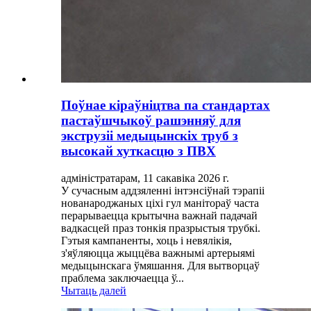
Поўнае кіраўніцтва па стандартах
пастаўшчыкоў рашэнняў для
экструзіі медыцынскіх труб з
высокай хуткасцю з ПВХ
адміністратарам, 11 сакавіка 2026 г.
У сучасным аддзяленні інтэнсіўнай тэрапіі
нованароджаных ціхі гул манітораў часта
перарываецца крытычна важнай падачай
вадкасцей праз тонкія празрыстыя трубкі.
Гэтыя кампаненты, хоць і невялікія,
з'яўляюцца жыццёва важнымі артерыямі
медыцынскага ўмяшання. Для вытворцаў
праблема заключаецца ў...
Чытаць далей