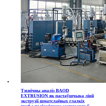
Тэхнічны аналіз BAOD
EXTRUSION як пастаўшчыка лініі
экструзіі шматслаёвых гладкіх