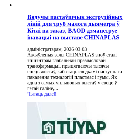
Вядучы пастаўшчык экструзійных
ліній для труб малога дыяметра ў
Кітаі на заказ, BAOD дэманструе
інавацыі на выставе CHINAPLAS
адміністратарам, 2026-03-03
Ажыўленыя залы CHINAPLAS зноў сталі
эпіцэнтрам глабальнай прамысловай
трансфармацыі, прыцягваючы тысячы
спецыялістаў, каб стаць сведкамі наступнага
пакалення тэхналогій пластмас і гумы. Як
адна з самых уплывовых выстаў у свеце ў
гэтай галіне,...
Чытаць далей