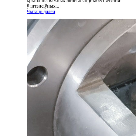
крытычна важных ліній жыццезабеспячэння
ў інтэнсіўных...
Чытаць далей