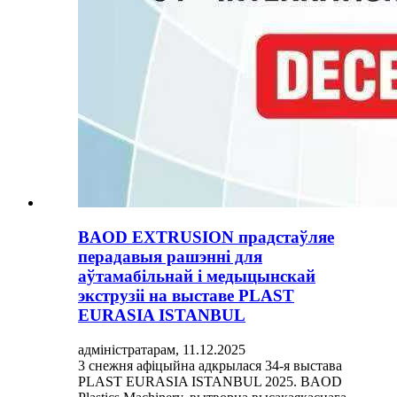
BAOD EXTRUSION прадстаўляе
перадавыя рашэнні для
аўтамабільнай і медыцынскай
экструзіі на выставе PLAST
EURASIA ISTANBUL
адміністратарам, 11.12.2025
3 снежня афіцыйна адкрылася 34-я выстава
PLAST EURASIA ISTANBUL 2025. BAOD