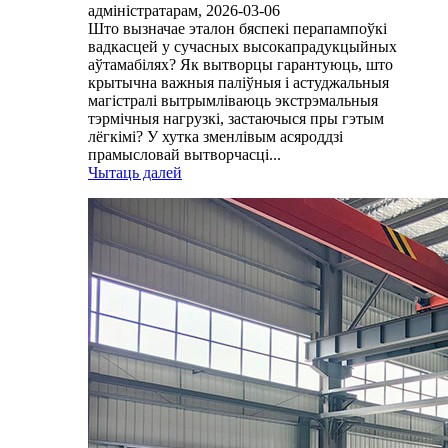
адміністратарам, 2026-03-06
Што вызначае эталон бяспекі перапампоўкі
вадкасцей у сучасных высокапрадукцыйных
аўтамабілях? Як вытворцы гарантуюць, што
крытычна важныя паліўныя і астуджальныя
магістралі вытрымліваюць экстрэмальныя
тэрмічныя нагрузкі, застаючыся пры гэтым
лёгкімі? У хутка зменлівым асяроддзі
прамысловай вытворчасці...
Чытаць далей