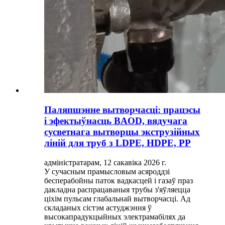
Паляпшэнне вытворчасці: працэсы
і эфектыўнасць BAOD, вядучага
сусветнага вытворцы экструзійных
ліній для труб з LDPE, HDPE, PP
адміністратарам, 12 сакавіка 2026 г.
У сучасным прамысловым асяроддзі
бесперабойны паток вадкасцей і газаў праз
дакладна распрацаваныя трубы з'яўляецца
ціхім пульсам глабальнай вытворчасці. Ад
складаных сістэм астуджэння ў
высокапрадукцыйных электрамабілях да