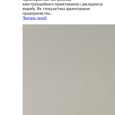
канструкцыйнага праектавання і дакладнасці
вырабу. Як тэхналагічна арыентаванае
прадпрыемства...
Чытаць далей