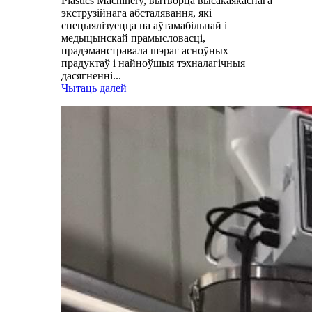
Plastics Machinery, вытворца высакаякаснага
экструзійнага абсталявання, які
спецыялізуецца на аўтамабільнай і
медыцынскай прамысловасці,
прадэманстравала шэраг асноўных
прадуктаў і найноўшыя тэхналагічныя
дасягненні...
Чытаць далей