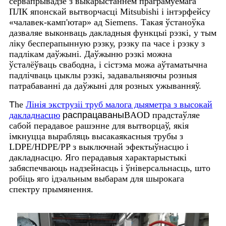
сервапрывадзе з выкарыстаннем праграмуемага
ПЛК японскай вытворчасці Mitsubishi і інтэрфейсу
«чалавек-камп'ютар» ад Siemens. Такая ўстаноўка
дазваляе выконваць дакладныя функцыі рэзкі, у тым
ліку бесперапынную рэзку, рэзку па часе і рэзку з
падлікам даўжыні. Даўжыню рэзкі можна
ўсталёўваць свабодна, і сістэма можа аўтаматычна
падлічваць цыклы рэзкі, задавальняючы розныя
патрабаванні да даўжыні для розных ужыванняў.
T
he
Лінія экструзіі труб малога дыяметра з высокай
дакладнасцю
распрацаваны
BAOD прадстаўляе
сабой перадавое рашэнне для вытворцаў, якія
імкнуцца вырабляць высакаякасныя трубы з
LDPE/HDPE/PP з выключнай эфектыўнасцю і
дакладнасцю. Яго перадавыя характарыстыкі
забяспечваюць надзейнасць і ўніверсальнасць, што
робіць яго ідэальным выбарам для шырокага
спектру прымянення.