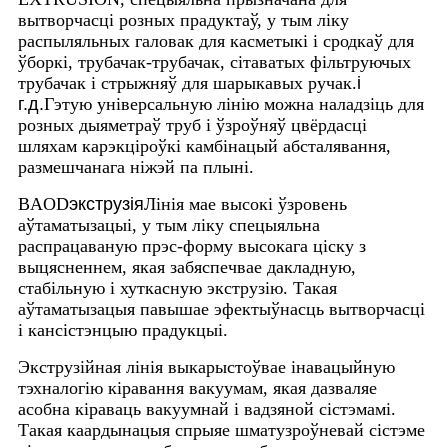
вытворчасці розных прадуктаў, у тым ліку
распыляльных галовак для касметыкі і сродкаў для
ўборкі, трубачак-трубачак, сітаватых фільтруючых
трубачак і стрыжняў для шарыкавых ручак.
і
г.д.
Гэтую універсальную лінію можна наладзіць для
розных дыяметраў труб і ўзроўняў цвёрдасці
шляхам карэкціроўкі камбінацый абсталявання,
размешчанага ніжэй па плыні.
BAOD
экструзія
Лінія мае высокі ўзровень
аўтаматызацыі, у тым ліку спецыяльна
распрацаваную прэс-форму высокага ціску з
выцясненнем, якая забяспечвае дакладную,
стабільную і хуткасную экструзію. Такая
аўтаматызацыя павышае эфектыўнасць вытворчасці
і кансістэнцыю прадукцыі.
Экструзійная лінія выкарыстоўвае інавацыйную
тэхналогію кіравання вакуумам, якая дазваляе
асобна кіраваць вакуумнай і вадзяной сістэмамі.
Такая каардынацыя спрыяе шматузроўневай сістэме