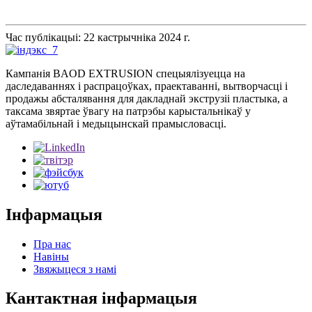
Час публікацыі: 22 кастрычніка 2024 г.
Кампанія BAOD EXTRUSION спецыялізуецца на
даследаваннях і распрацоўках, праектаванні, вытворчасці і
продажы абсталявання для дакладнай экструзіі пластыка, а
таксама звяртае ўвагу на патрэбы карыстальнікаў у
аўтамабільнай і медыцынскай прамысловасці.
Інфармацыя
Пра нас
Навіны
Звяжыцеся з намі
Кантактная інфармацыя