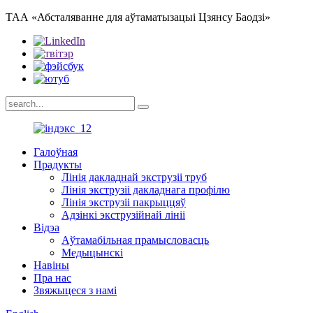
ТАА «Абсталяванне для аўтаматызацыі Цзянсу Баодзі»
Галоўная
Прадукты
Лінія дакладнай экструзіі труб
Лінія экструзіі дакладнага профілю
Лінія экструзіі пакрыццяў
Адзінкі экструзійнай лініі
Відэа
Аўтамабільная прамысловасць
Медыцынскі
Навіны
Пра нас
Звяжыцеся з намі