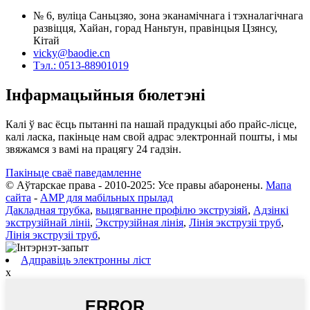
№ 6, вуліца Саньцзяо, зона эканамічнага і тэхналагічнага
развіцця, Хайан, горад Наньтун, правінцыя Цзянсу,
Кітай
vicky@baodie.cn
Тэл.: 0513-88901019
Інфармацыйныя бюлетэні
Калі ў вас ёсць пытанні па нашай прадукцыі або прайс-лісце,
калі ласка, пакіньце нам свой адрас электроннай пошты, і мы
звяжамся з вамі на працягу 24 гадзін.
Пакіньце сваё паведамленне
© Аўтарскае права - 2010-2025: Усе правы абаронены.
Мапа
сайта
-
AMP для мабільных прылад
Дакладная трубка
,
выцягванне профілю экструзіяй
,
Адзінкі
экструзійнай лініі
,
Экструзійная лінія
,
Лінія экструзіі труб
,
Лінія экструзіі труб
,
Адправіць электронны ліст
x