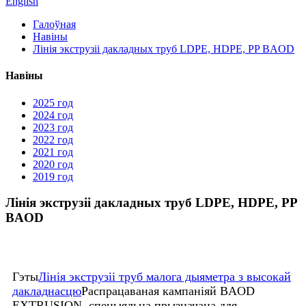
English
Галоўная
Навіны
Лінія экструзіі дакладных труб LDPE, HDPE, PP BAOD
Навіны
2025 год
2024 год
2023 год
2022 год
2021 год
2020 год
2019 год
Лінія экструзіі дакладных труб LDPE, HDPE, PP
BAOD
Гэты
Лінія экструзіі труб малога дыяметра з высокай
дакладнасцю
Распрацаваная кампаніяй BAOD
EXTRUSION, спецыяльна прызначана для