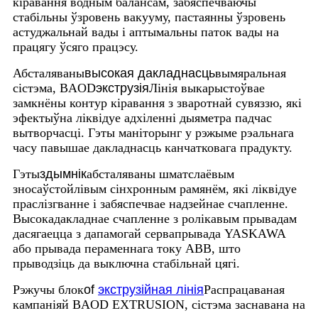
кіравання водным балансам, забяспечваючы
стабільны ўзровень вакууму, пастаянны ўзровень
астуджальнай вады і аптымальны паток вады на
працягу ўсяго працэсу.
Абсталяваны
высокая дакладнасць
вымяральная
сістэма, BAOD
экструзія
Лінія выкарыстоўвае
замкнёны контур кіравання з зваротнай сувяззю, які
эфектыўна ліквідуе адхіленні дыяметра падчас
вытворчасці. Гэты маніторынг у рэжыме рэальнага
часу павышае дакладнасць канчатковага прадукту.
Гэты
здымнік
абсталяваны шматслаёвым
зносаўстойлівым сінхронным рамянём, які ліквідуе
праслізгванне і забяспечвае надзейнае счапленне.
Высокадакладнае счапленне з ролікавым прывадам
дасягаецца з дапамогай сервапрывада YASKAWA
або прывада пераменнага току ABB, што
прыводзіць да выключна стабільнай цягі.
Рэжучы блок
of
экструзійная лінія
Распрацаваная
кампаніяй BAOD EXTRUSION, сістэма заснавана на