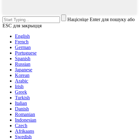
Націсніце Enter для пошуку або
ESC для закрыцця
English
French
German
Portuguese
Spanish
Russian
Japanese
Korean
Arabic
Irish
Greek
Turkish
Italian
Danish
Romanian
Indonesian
Czech
Afrikaans
Swedish